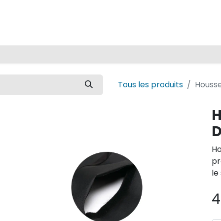
Accueil
Tous les produits
Housse
H
D
Ho
pr
le
4