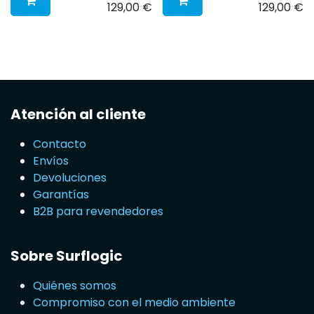
129,00
€
129,00
€
Atención al cliente
Contacto
Envíos
Devoluciones
Garantías
B2B para revendedores
Sobre Surflogic
Quiénes somos
Compromiso con el medio ambiente